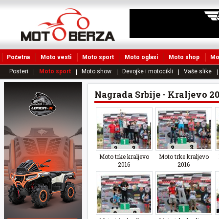
Početna
Moto vesti
Moto sport
Moto oglasi
Moto shop
Mo
Posteri
Moto sport
Moto show
Devojke i motocikli
Vaše slike
Nagrada Srbije - Kraljevo 2
Moto trke kraljevo
Moto trke kraljevo
2016
2016