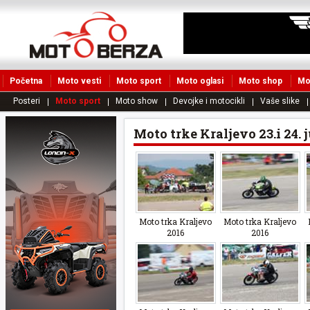
Početna
Moto vesti
Moto sport
Moto oglasi
Moto shop
Mo
Posteri
Moto sport
Moto show
Devojke i motocikli
Vaše slike
Moto trke Kraljevo 23.i 24. j
Moto trka Kraljevo
Moto trka Kraljevo
2016
2016