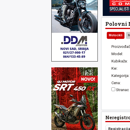
Polovni M
Motocikli
M
Proizvođač
Model:
Kubikaža:
Kw:
Kategorija:
Cena:
Stranac
Neregistr
Registracij