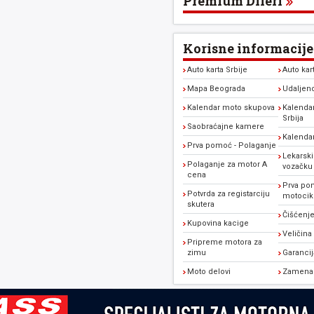
Premium Dileri
Korisne informacije
Auto karta Srbije
Auto kar
Mapa Beograda
Udaljen
Kalendar moto skupova
Kalendar
Srbija
Saobraćajne kamere
Kalenda
Prva pomoć - Polaganje
Lekarski
Polaganje za motor A
vozačku
cena
Prva po
Potvrda za registarciju
motocikl
skutera
Čišćenje
Kupovina kacige
Veličina
Pripreme motora za
zimu
Garanci
Moto delovi
Zamena 