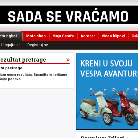
to oglasi
Moto shop
Moja Garaža
Adresar
Video klipovi
Gal
Ulogujte se
Registruj se
Rezultat pretrage
ta pretrage
ijum nema rezultata. Smanjite kriterijume
šajte ponovo.