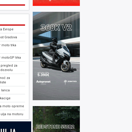
ta Evrope
ost Gradova
 moto trka
r motoGP trka
 pregled za
 dozvolu
moć za
iste
 lanca
 kacige
ja moto opreme
ulja na motoru