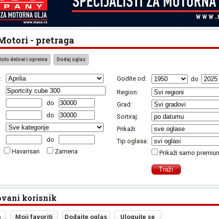
otori - pretraga
oto delovi i oprema
Dodaj oglas
:
Godite od:
do
Region:
do
Grad:
do
Sortiraj:
Prikaži:
do
Tip oglasa:
Havarisan
Zamena
Prikaži samo premiu
ovani korisnik
a
Moji favoriti
Dodajte oglas
Ulogujte se