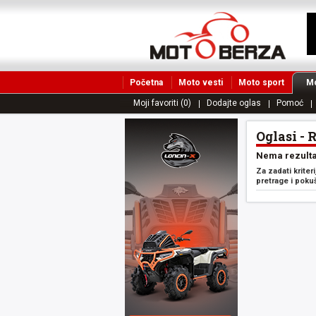
Početna
Moto vesti
Moto sport
Mo
Moji favoriti (0)
Dodajte oglas
Pomoć
Oglasi - 
Nema rezulta
Za zadati kriter
pretrage i poku