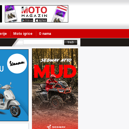
erije
Moto igrice
O nama