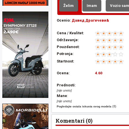
Želim
Imam
Vozio sa
Ocenio:
Давид Драгичеви&
Cena / Kvalitet:
Održavanje:
Pouzdanost:
Potronja:
Startnost:
Ocena:
4.60
Prednosti:
[nije uneto]
Mane
:
[nije uneto]
(8)
Pogledajte ostala iskusta ovog modela
Komentari (0)