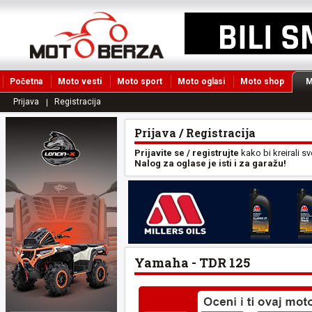
Početna
Moto vesti
Moto sport
Moto oglasi
Moto shop
M
Prijava
Registracija
Prijava / Registracija
Prijavite se / registrujte
kako bi kreirali s
Nalog za oglase je isti i za garažu!
Yamaha - TDR 125