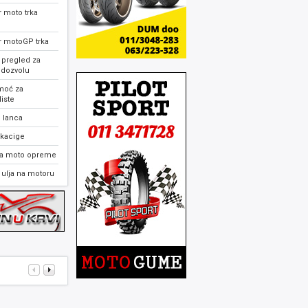
 moto trka
r motoGP trka
 pregled za
 dozvolu
moć za
iste
 lanca
 kacige
ja moto opreme
ulja na motoru