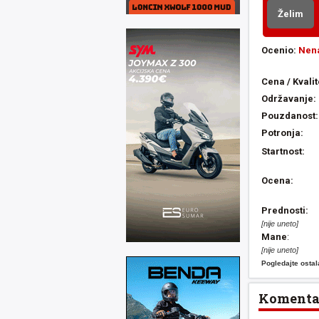
Želim
Ocenio:
Nen
Cena / Kvalit
Održavanje:
Pouzdanost:
Potronja:
Startnost:
Ocena:
Prednosti:
[nije uneto]
Mane
:
[nije uneto]
Pogledajte osta
Komentar