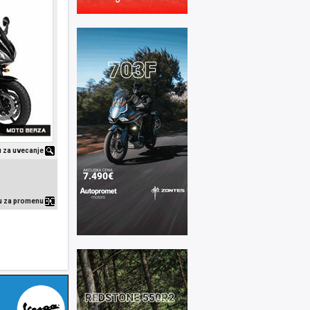
ku za uvecanje
ku za promenu