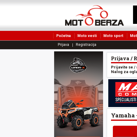
Početna
Moto vesti
Moto sport
Mot
Prijava
Registracija
Prijava / 
Prijavite se /
Nalog za oglas
Yamaha -