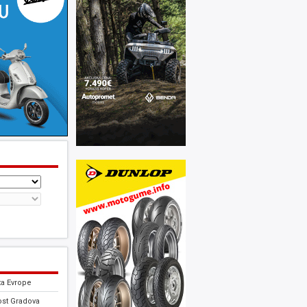
ta Evrope
ost Gradova