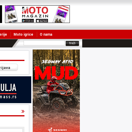
erije
Moto igrice
O nama
rijava