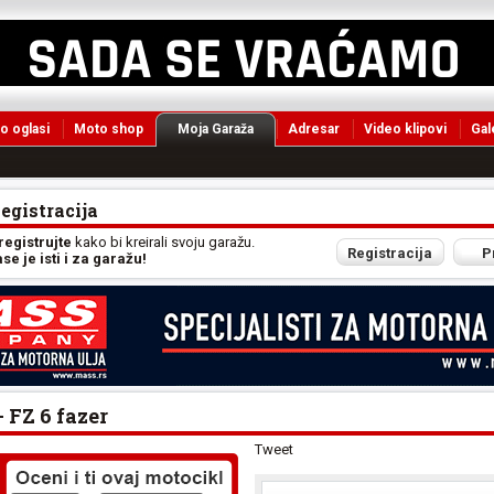
o oglasi
Moto shop
Moja Garaža
Adresar
Video klipovi
Gal
Registracija
 registrujte
kako bi kreirali svoju garažu.
Registracija
P
e je isti i za garažu!
 FZ 6 fazer
Tweet