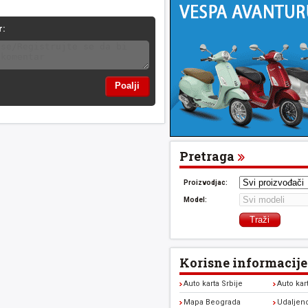
r:
Pretraga
Proizvodjac:
Model:
Korisne informacije
Auto karta Srbije
Auto kar
Mapa Beograda
Udaljen