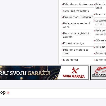
Kalendar moto skupova
Kalendar
Srbija
Saobraćajne kamere
Kalenda
Prva pomoć - Polaganje
Lekarski
Polaganje za motor A
vozačku
cena
Prva po
Potvrda za registarciju
motocikl
skutera
Čišćenje
Kupovina kacige
Veličina
Pripreme motora za
zimu
Garanci
Moto delovi
Zamena 
op