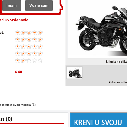
Imam
Vozio sam
ad Gvozdenovic
et:
kliknite na sli
4.40
klikni na sli
(3)
la iskusta ovog modela
i (0)