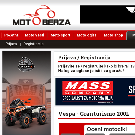
Početna
Moto vesti
Moto sport
Moto oglasi
Moto shop
M
Prijava
Registracija
Prijava / Registracija
Prijavite se / registrujte
kako bi kreirali s
Nalog za oglase je isti i za garažu!
Vespa - Granturismo 200L