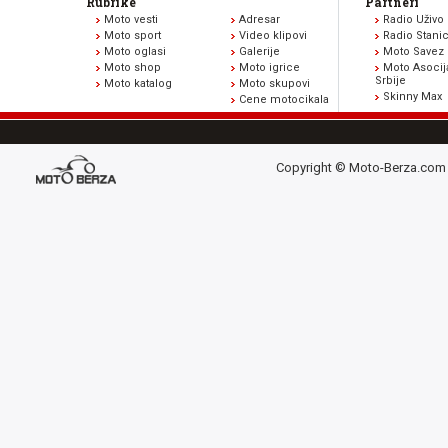
Rubrike
Partneri
Moto vesti
Adresar
Radio Uživo
Moto sport
Video klipovi
Radio Stani
Moto oglasi
Galerije
Moto Savez 
Moto shop
Moto igrice
Moto Asocij
Srbije
Moto katalog
Moto skupovi
Skinny Max
Cene motocikala
Copyright © Moto-Berza.com 