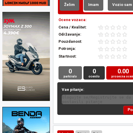
Želim
Imam
Vozio sam
Ocene vozaca:
Cena / Kvalitet:
Održavanje:
Pouzdanost:
Potronja:
Startnost:
0
0
0.00
parkiralo
ocenilo
prosecna oce
Vae pitanje: