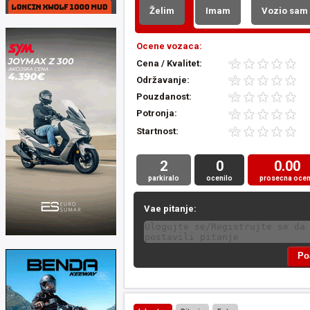
Želim
Imam
Vozio sam
Ocene vozaca:
Cena / Kvalitet:
Održavanje:
Pouzdanost:
Potronja:
Startnost:
2
0
0.00
parkiralo
ocenilo
prosecna oce
Vae pitanje: