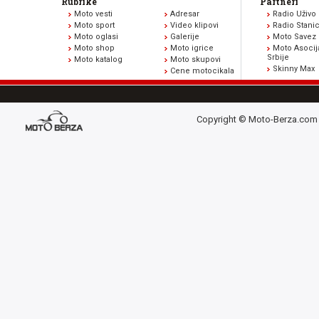
Rubrike
Partneri
Moto vesti
Adresar
Radio Uživo
Moto sport
Video klipovi
Radio Stani
Moto oglasi
Galerije
Moto Savez 
Moto shop
Moto igrice
Moto Asocij
Srbije
Moto katalog
Moto skupovi
Skinny Max
Cene motocikala
Copyright © Moto-Berza.com 