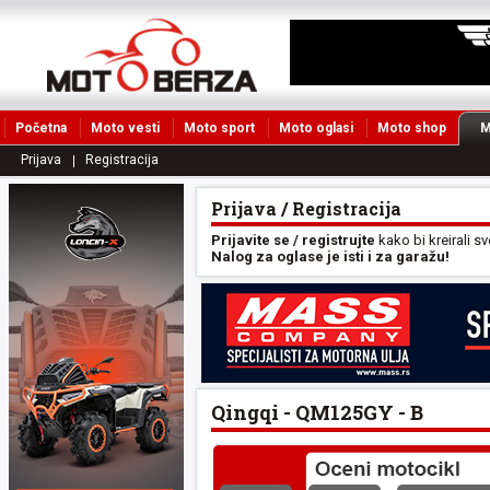
Početna
Moto vesti
Moto sport
Moto oglasi
Moto shop
M
Prijava
Registracija
Prijava / Registracija
Prijavite se / registrujte
kako bi kreirali s
Nalog za oglase je isti i za garažu!
Qingqi - QM125GY - B