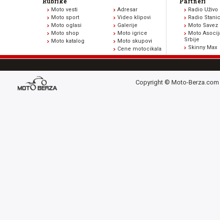
Rubrike
Partneri
Moto vesti
Adresar
Radio Uživo
Moto sport
Video klipovi
Radio Stani
Moto oglasi
Galerije
Moto Savez 
Moto shop
Moto igrice
Moto Asocij
Srbije
Moto katalog
Moto skupovi
Skinny Max
Cene motocikala
Copyright © Moto-Berza.com 