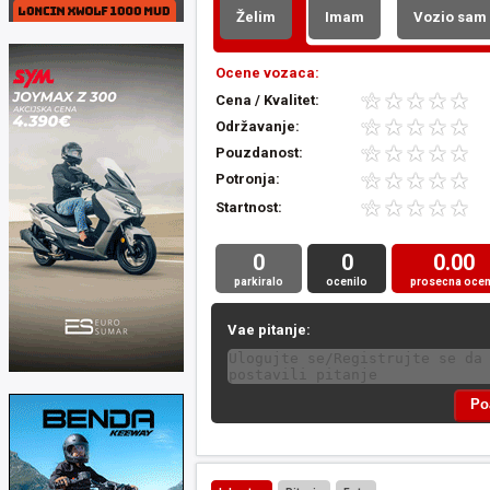
Želim
Imam
Vozio sam
Ocene vozaca:
Cena / Kvalitet:
Održavanje:
Pouzdanost:
Potronja:
Startnost:
0
0
0.00
parkiralo
ocenilo
prosecna oce
Vae pitanje: