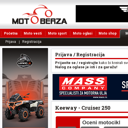
Početna
Moto vesti
Moto sport
Moto oglasi
Moto shop
M
Prijava
Registracija
Prijava / Registracija
Prijavite se / registrujte
kako bi kreirali s
Nalog za oglase je isti i za garažu!
Keeway - Cruiser 250