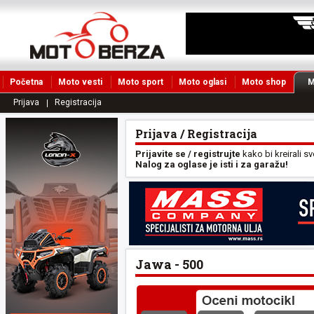
Početna
Moto vesti
Moto sport
Moto oglasi
Moto shop
M
Prijava
Registracija
Prijava / Registracija
Prijavite se / registrujte
kako bi kreirali s
Nalog za oglase je isti i za garažu!
Jawa - 500