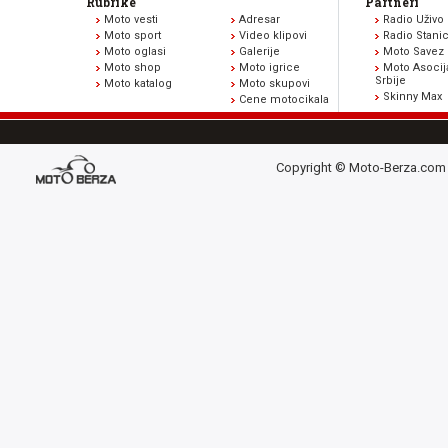
Rubrike
Partneri
Moto vesti
Adresar
Radio Uživo
Moto sport
Video klipovi
Radio Stani
Moto oglasi
Galerije
Moto Savez 
Moto shop
Moto igrice
Moto Asocij
Srbije
Moto katalog
Moto skupovi
Skinny Max
Cene motocikala
Copyright © Moto-Berza.com 