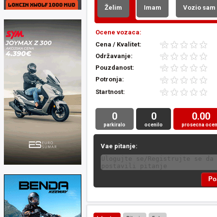
Želim
Imam
Vozio sam
Ocene vozaca:
Cena / Kvalitet:
Održavanje:
Pouzdanost:
Potronja:
Startnost:
0
0
0.00
parkiralo
ocenilo
prosecna oce
Vae pitanje: