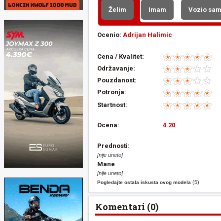
Želim
Imam
Vozio sa
Ocenio:
Adrijan Halimic
Cena / Kvalitet:
Održavanje:
Pouzdanost:
Potronja:
Startnost:
Ocena:
4.20
Prednosti:
[nije uneto]
Mane
:
[nije uneto]
(5)
Pogledajte ostala iskusta ovog modela
Komentari (0)