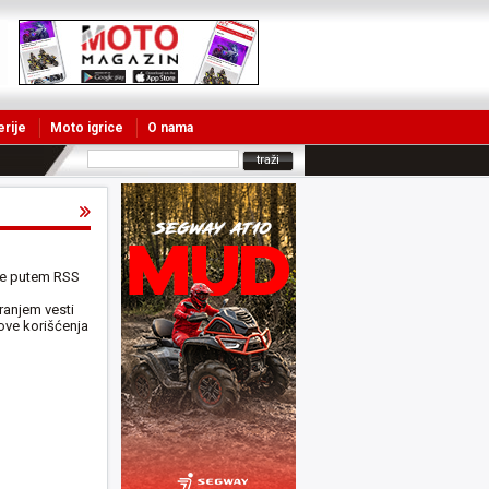
erije
Moto igrice
O nama
je putem RSS
ranjem vesti
ove korišćenja