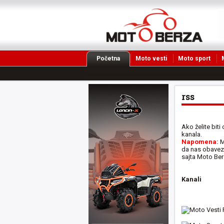
Početna
Moto vesti
Moto sport
rss
Ako želite biti
kanala.
Napomena:
M
da nas obavezn
sajta Moto Ber
Kanali