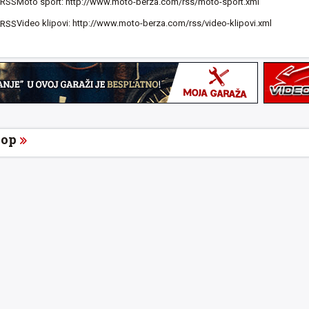
Moto sport:
http://www.moto-berza.com/rss/moto-sport.xml
Video klipovi:
http://www.moto-berza.com/rss/video-klipovi.xml
op