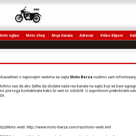
Moto oglasi
Moto shop
Moja Garaža
Adresar
Video klipovi
Gal
 obavešteni o najnovijim vestima sa sajta
Moto Berza
nudimo vam informisan
olimo vas da ako želite da dodate naše rss kanale na sajtu koji se bavi agregi
o pre toga kontaktirate kako bi vam to odobrili. U suprotnom prekršićete usl
za.
Moto vesti:
http://www.moto-berza.com/rss/moto-vesti.xml