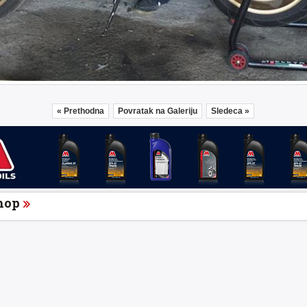
« Prethodna
Povratak na Galeriju
Sledeca »
hop