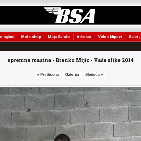
o oglasi
Moto shop
Moja Garaža
Adresar
Video klipovi
Galerij
spremna masina - Branko Mijic - Vaše slike 2014
« Prethodna
Galerija
Sledeća »