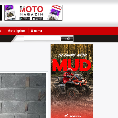
e
Moto igrice
O nama