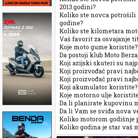
2013.godini?
Koliko ste novca potroši
godine?
Koliko ste kilometara mot
Vaš favorit za osvajanje 
Koje moto gume koristite?
Da postoji klub Moto Berza, 
Koji azijski skuteri su naj
Koji proizvođač pravi najb
Koji proizvođač pravi najb
Koji akumulator koristite?
Koje motorno ulje koristit
Da li planirate kupovinu 
Da li Vam se sviđa nova ve
Koliko motorom godišnje 
Koliko godina je star vaš 