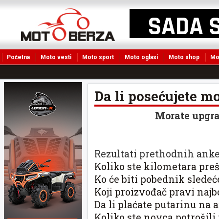
Početna
Moto vesti
Moto sport
Moto oglasi
Moto shop
Mo
Da li posećujete m
Morate upgra
Rezultati prethodnih anke
Koliko ste kilometara preš
Ko će biti pobednik slede
Koji proizvođač pravi najb
Da li plaćate putarinu na a
Koliko ste novca potrošil