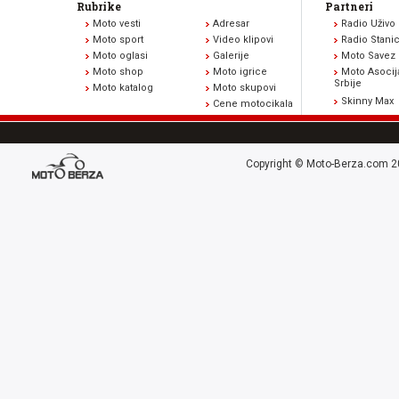
Rubrike
Partneri
Moto vesti
Adresar
Radio Uživo
Moto sport
Video klipovi
Radio Stani
Moto oglasi
Galerije
Moto Savez 
Moto shop
Moto igrice
Moto Asocij
Srbije
Moto katalog
Moto skupovi
Skinny Max
Cene motocikala
Copyright © Moto-Berza.com 20